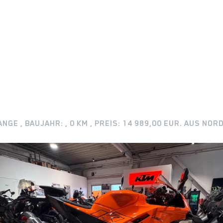
NGE , BAUJAHR: , 0 KM , PREIS: 14 989,00 EUR. AUS N