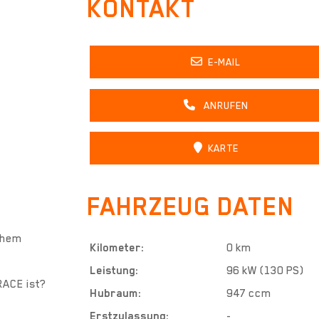
KONTAKT
E-MAIL
ANRUFEN
KARTE
FAHRZEUG DATEN
ichem
Kilometer:
0 km
Leistung:
96 kW (130 PS)
RACE ist?
Hubraum:
947 ccm
Erstzulassung:
-