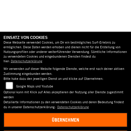
EINSATZ VON COOKIES
Diese Webseite verwendet Cookies, um Dir ein bestmögliches Surf-Erlebnis zu
ermöglichen. Diese Daten werden erhoben und dienen nicht für die Erstellung von
Nutzungsprofilen oder anderer weiterführender Verwendung. Sämtliche Informationen
zu verwendeten Cookies und eingebundenen Diensten findest du
hier:
Datenschutzerklärung
AGB
Wir verwenden auf dieser Website folgende Dienste, welche erst nach deiner aktiven
IMPRESSUM
Zustimmung eingebunden werden.
Bitte hake dazu den jeweiligen Dienst an und klicke auf Übernehmen:
DATENSCHUTZ
Google Maps und Youtube
Optional kann mit Klick auf Alles akzeptieren der Nutzung aller Dienste zugestimmt
DISCLAIMER
werden
Detailierte Informationen zu den verwendeten Cookies und deren Bedeutung findest
BARRIEREFREIHEIT
du in unserer Datenschutzerklärung:
Datenschutzerklärung
ÜBERNEHMEN