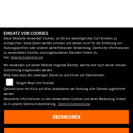
EINSATZ VON COOKIES
Diese Webseite verwendet Cookies, um Dir ein bestmögliches Surf-Erlebnis zu
ermöglichen. Diese Daten werden erhoben und dienen nicht für die Erstellung von
Nutzungsprofilen oder anderer weiterführender Verwendung. Sämtliche Informationen
zu verwendeten Cookies und eingebundenen Diensten findest du
hier:
Datenschutzerklärung
AGB
Wir verwenden auf dieser Website folgende Dienste, welche erst nach deiner aktiven
IMPRESSUM
Zustimmung eingebunden werden.
Bitte hake dazu den jeweiligen Dienst an und klicke auf Übernehmen:
DATENSCHUTZ
Google Maps und Youtube
Optional kann mit Klick auf Alles akzeptieren der Nutzung aller Dienste zugestimmt
DISCLAIMER
werden
Detailierte Informationen zu den verwendeten Cookies und deren Bedeutung findest
BARRIEREFREIHEIT
du in unserer Datenschutzerklärung:
Datenschutzerklärung
ÜBERNEHMEN